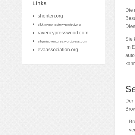
Links
Die 
shenten.org
Besu
sikkim-monastery-project.org
Dies
ravencypresswood.com
Sie 
siliguriadventures.wordpress.com
im E
evaassociation.org
auto
kann
Se
Der 
Brow
Br
ve