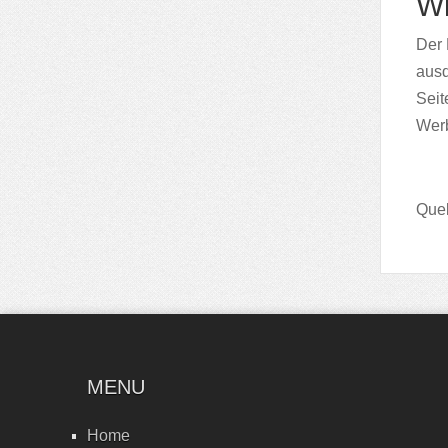
Wi
Der 
ausd
Seit
Werb
Quel
MENU
Home