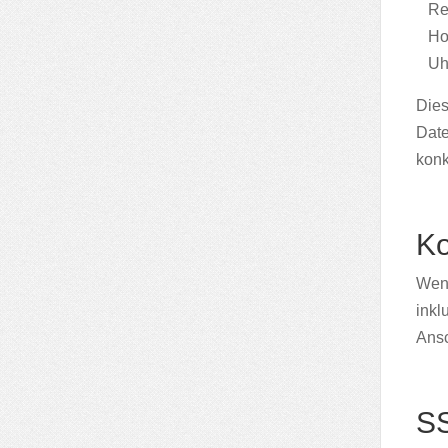
Re
Ho
Uh
Dies
Date
konk
Ko
Wenn
inkl
Ansc
SS