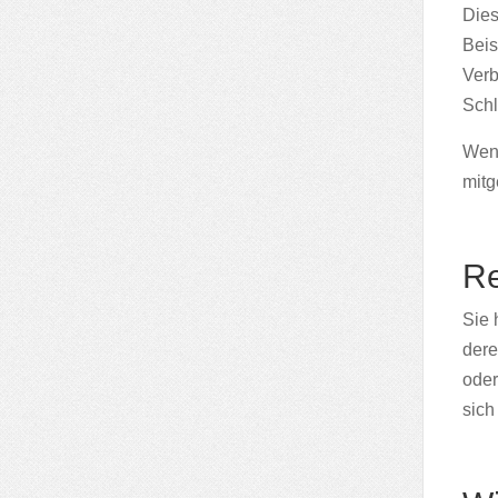
Dies
Beis
Verb
Schl
Wenn
mitg
Re
Sie 
dere
oder
sich