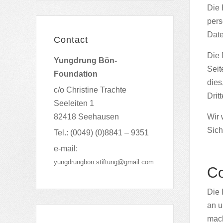
Die 
pers
Date
Contact
Die 
Yungdrung Bön-
Seit
Foundation
dies
c/o Christine Trachte
Drit
Seeleiten 1
82418 Seehausen
Wir 
Sich
Tel.: (0049) (0)8841 – 9351
e-mail:
yungdrungbon.stiftung@gmail.com
Co
Die 
an u
mach