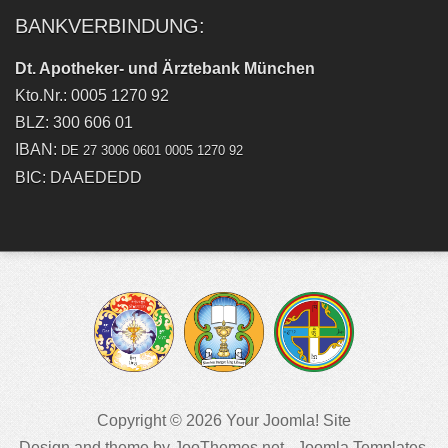
BANKVERBINDUNG:
Dt. Apotheker- und Ärztebank München
Kto.Nr.: 0005 1270 92
BLZ: 300 606 01
IBAN:
DE 27 3006 0601 0005 1270 92
BIC: DAAEDEDD
Copyright © 2026 Your Joomla! Site
Design and theme by JooThemes.net -
Joomla Templates
.