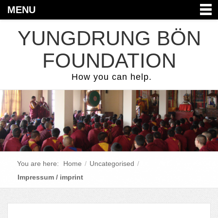
MENU
YUNGDRUNG BÖN
FOUNDATION
How you can help.
You are here:
Home
/
Uncategorised
/
Impressum / imprint