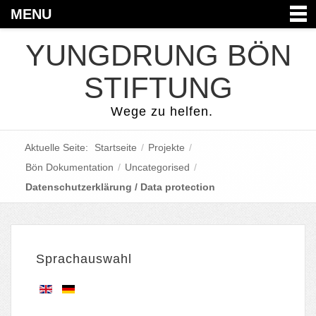
MENU
YUNGDRUNG BÖN
STIFTUNG
Wege zu helfen.
Aktuelle Seite:
Startseite
/
Projekte
/
Bön Dokumentation
/
Uncategorised
/
Datenschutzerklärung / Data protection
Sprachauswahl