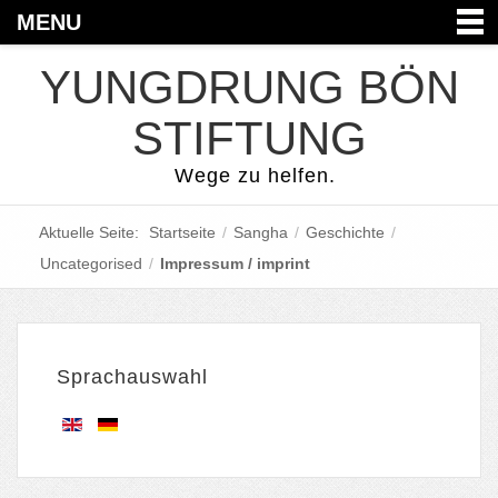
MENU
YUNGDRUNG BÖN
STIFTUNG
Wege zu helfen.
Aktuelle Seite:
Startseite
/
Sangha
/
Geschichte
/
Uncategorised
/
Impressum / imprint
Sprachauswahl