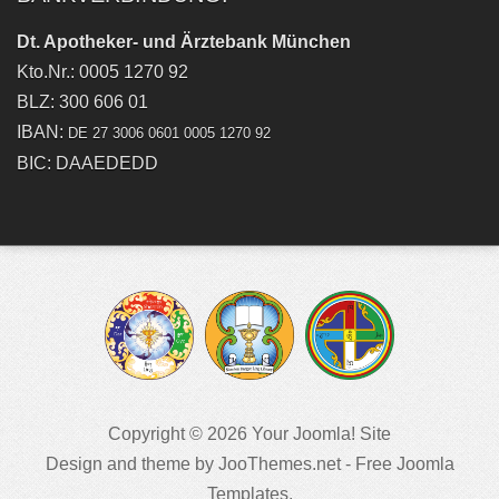
Dt. Apotheker- und Ärztebank München
Kto.Nr.: 0005 1270 92
BLZ: 300 606 01
IBAN:
DE 27 3006 0601 0005 1270 92
BIC: DAAEDEDD
Copyright © 2026 Your Joomla! Site
Design and theme by JooThemes.net -
Free Joomla
Templates
.