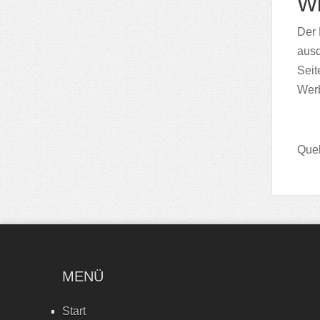
Wi
Der 
ausd
Seit
Werb
Quel
MENÜ
Start