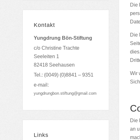
Die 
pers
Date
Kontakt
Die 
Yungdrung Bön-Stiftung
Seit
c/o Christine Trachte
dies
Seeleiten 1
Drit
82418 Seehausen
Wir 
Tel.: (0049) (0)8841 – 9351
Sich
e-mail:
yungdrungbon.stiftung@gmail.com
Co
Die 
an u
Links
mach