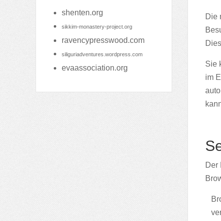
shenten.org
Die 
sikkim-monastery-project.org
Besu
ravencypresswood.com
Dies
siliguriadventures.wordpress.com
Sie 
evaassociation.org
im E
auto
kann
Se
Der 
Brow
Br
ve