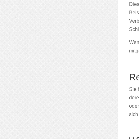
Dies
Beis
Verb
Schl
Wenn
mitg
Re
Sie 
dere
oder
sich