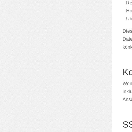
Re
Ho
Uh
Dies
Date
konk
Ko
Wenn
inkl
Ansc
SS